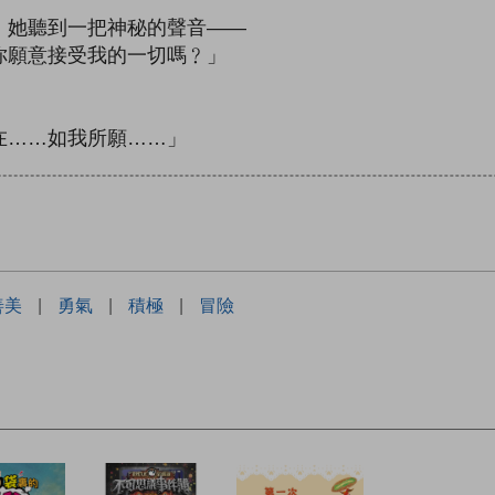
，她聽到一把神秘的聲音——
你願意接受我的一切嗎﹖」
在……如我所願……」
善美
|
勇氣
|
積極
|
冒險