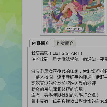
內容簡介
作者簡介
我要高飛﹗LET’S START﹗
伊莉收到「星之魔法學院」的通知，要
背負着黑女巫後代的枷鎖，伊莉懷着拼
一踏入校園，連串新鮮事物即迎向伊莉
高深莫測的校長和脾性迥異的老師，
新奇的魔法課和緊密的鍛煉，
還有，要學懂跟挑剔的同學打交道﹗
當中更有一位身負拯救世界使命的白女