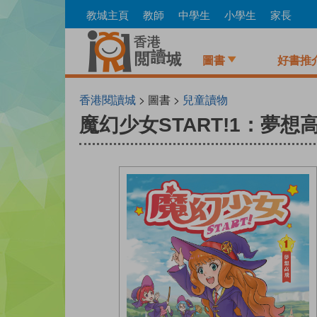
Skip
教城主頁
教師
中學生
小學生
家長
to
main
content
圖書
好書推
香港閱讀城
> 圖書 >
兒童讀物
魔幻少女START!1：夢想