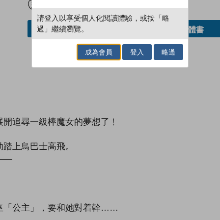
請登入以享受個人化閱讀體驗，或按「略
過」繼續瀏覽。
借閱實體書
加入／閱讀電子書
成為會員
登入
略過
展開追尋一級棒魔女的夢想了﹗
勁踏上鳥巴士高飛。
——
巫「公主」，要和她對着幹……