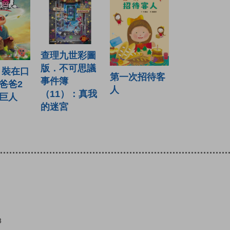
查理九世彩圖
版．不可思議
 裝在口
第一次招待客
事件簿
爸爸2
人
（11）：真我
巨人
的迷宮
3