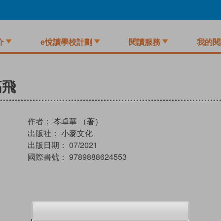
介
e悅讀學校計劃
閱讀服務
我的閱
高飛
作者：
岑卓華 （著）
出版社：
小麥文化
出版日期：
07/2021
國際書號：
9789888624553
試閲
加入閱讀紀錄