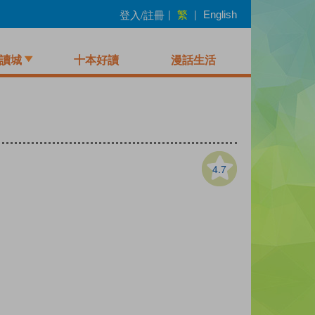
繁
登入/註冊
|
|
English
讀城
十本好讀
漫話生活
4.7