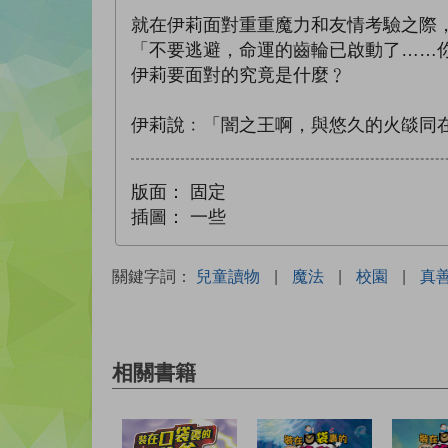
就在伊莉面對重重魔力和友情考驗之際
「不要逃避，命運的齒輪已啟動了……
伊莉要面對的究竟是什麼﹖
伊莉說﹕「闇之王啊，與悠久的火燄同
版面：
固定
插圖：
一些
關鍵字詞：
兒童讀物
|
魔法
|
校園
|
真
相關書籍