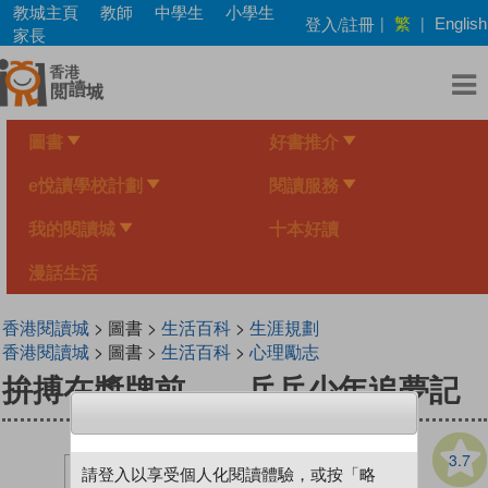
Skip
教城主頁
教師
中學生
小學生
繁
登入/註冊
|
|
English
to
家長
main
content
圖書
好書推介
e悅讀學校計劃
閱讀服務
我的閱讀城
十本好讀
漫話生活
香港閱讀城
> 圖書 >
生活百科
>
生涯規劃
香港閱讀城
> 圖書 >
生活百科
>
心理勵志
拚搏在獎牌前——乒乓少年追夢記
3.7
請登入以享受個人化閱讀體驗，或按「略