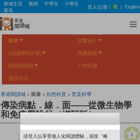
Skip
教城主頁
教師
中學生
小學生
繁
登入/註冊
|
|
English
to
家長
main
content
圖書
好書推介
e悅讀學校計劃
閱讀服務
我的閱讀城
十本好讀
漫話生活
香港閱讀城
> 圖書 >
自然科普
>
普及科學
傳染病點．線．面——從微生物學
和免疫學說起（增訂版）
0
請登入以享受個人化閱讀體驗，或按「略