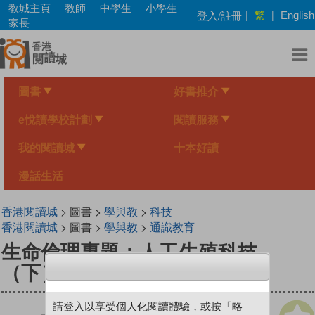
Skip
教城主頁
教師
中學生
小學生
繁
登入/註冊
|
|
English
to
家長
main
content
圖書
好書推介
e悅讀學校計劃
閱讀服務
我的閱讀城
十本好讀
漫話生活
香港閱讀城
> 圖書 >
學與教
>
科技
香港閱讀城
> 圖書 >
學與教
>
通識教育
生命倫理專題：人工生殖科技
（下）
請登入以享受個人化閱讀體驗，或按「略