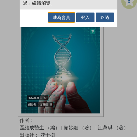
0
過」繼續瀏覽。
成為會員
登入
略過
作者：
區結成醫生 （編）
|
顏妙融 （著）
|
江萬琪 （著）
出版社：
花千樹