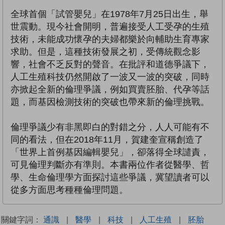
全球首個「試管嬰兒」在1978年7月25日出生，舉
世震動。現今社會開明，普遍接受人工受孕的生殖
技術，未能成功懷孕的夫婦都樂於向輔助生育專家
求助。但是，這種技術發展之初，受傳統觀念影
響，社會不乏反對的聲音。在批評和道德爭議下，
人工生殖科技仍然開啟了一波又一波的突破，同時
亦掀起全新的倫理爭議，例如買賣胚胎、代孕等話
題，而基因檢測技術的突破也帶來新的倫理挑戰。
倫理爭議少有非黑即白的對錯之分，人人可能有不
同的看法，但在2018年11月，賀建奎宣稱創造了
「世界上首例基因編輯嬰兒」，卻落得全球譴責，
可見倫理判斷亦有準則。本書兩位作者從醫學、哲
學、生命倫理學方面探討這些爭議，冀望讀者可以
從多方面思考種種倫理問題。
關鍵字詞：
通識
|
醫學
|
科技
|
人工生殖
|
胚胎