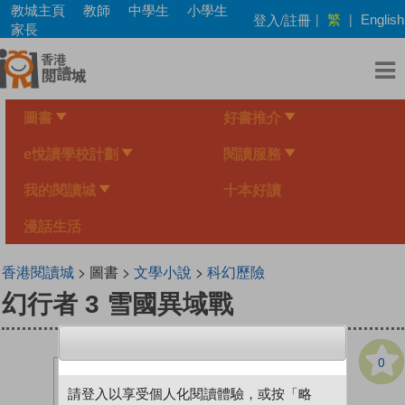
Skip
教城主頁
教師
中學生
小學生
繁
登入/註冊
|
|
English
to
家長
main
content
圖書
好書推介
e悅讀學校計劃
閱讀服務
我的閱讀城
十本好讀
漫話生活
香港閱讀城
> 圖書 >
文學小說
>
科幻歷險
幻行者 3 雪國異域戰
0
請登入以享受個人化閱讀體驗，或按「略