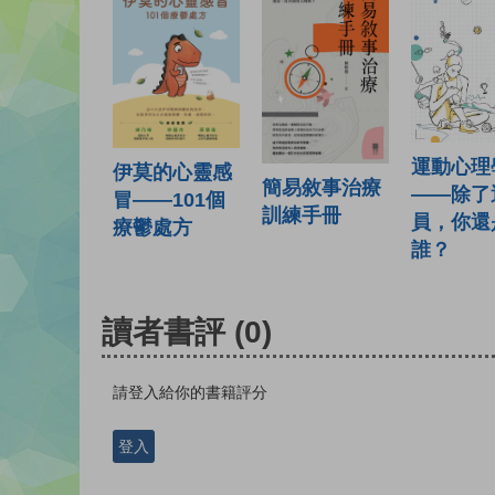
運動心理學
伊莫的心靈感
簡易敘事治療
——除了
冒——101個
訓練手冊
員，你還
療鬱處方
誰？
讀者書評
(0)
請登入給你的書籍評分
登入