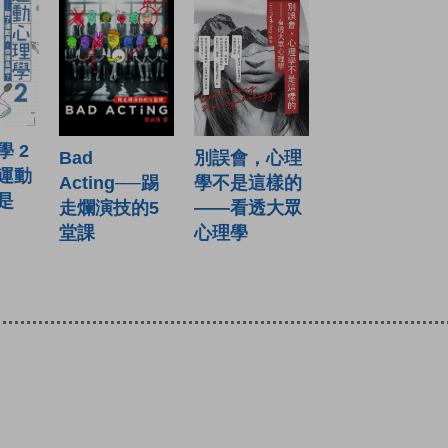
 2
別誤會，心理
Bad
運動
學不是這樣的
Acting──踢
是
——看透大眾
走爛演技的5
心理學
堂課