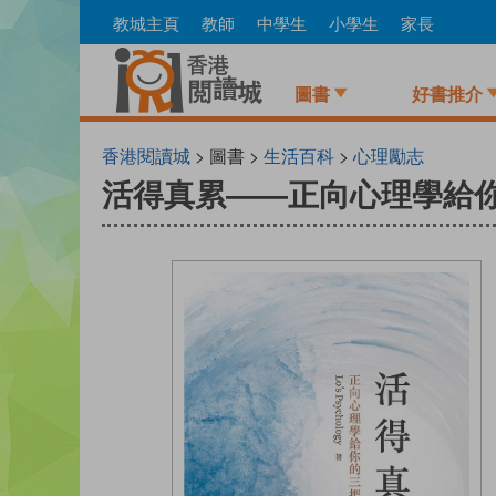
Skip
教城主頁
教師
中學生
小學生
家長
to
main
content
圖書
好書推介
香港閱讀城
> 圖書 >
生活百科
>
心理勵志
活得真累——正向心理學給