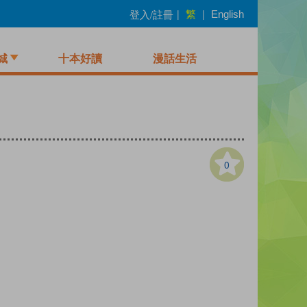
繁
登入/註冊
|
|
English
城
十本好讀
漫話生活
0