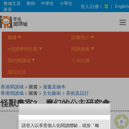
Skip
教城主頁
教師
中學生
小學生
繁
登入/註冊
|
|
English
to
家長
main
content
圖書
好書推介
e悅讀學校計劃
閱讀服務
我的閱讀城
十本好讀
漫話生活
香港閱讀城
> 圖書 >
漫畫及繪本
香港閱讀城
> 圖書 >
文化藝術
>
美術及設計
怪獸畫室3．魔幻的公主研究會
5
請登入以享受個人化閱讀體驗，或按「略