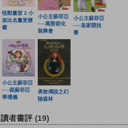
怪獸畫室 2 小
小公主蘇菲亞
小公主蘇菲亞
孩比名畫更療
──萬聖節化
──皇家競技
癒
裝舞會
賽
小公主蘇菲亞
──跟蘇菲亞
勇敢傳說之幻
學禮儀
險森林
讀者書評
(19)