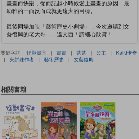
畫畫而快樂，從而記起小時候愛上畫畫的原因，最
幼稚的一面反而成就更遠大的目標。
最後同場加映「藝術歷史小劇場」，今次邀請到文
藝復興的老大哥——達文西！請細心欣賞！
關鍵字詞：
怪獸畫室
|
畫畫
|
茶茶
|
公主
|
Kaiki卡奇
|
夾餅妹作者
|
藝術歷史
|
文藝復興
相關書籍