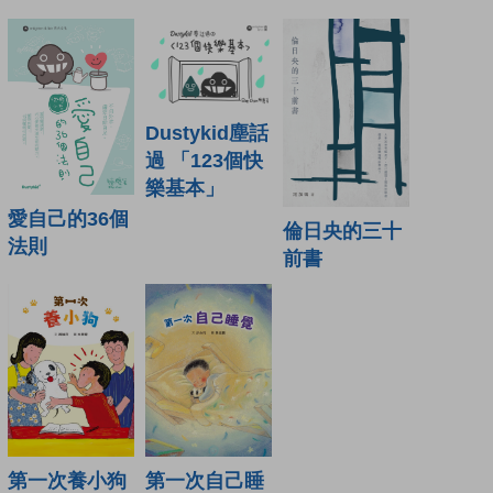
Dustykid塵話
過 「123個快
樂基本」
愛自己的36個
倫日央的三十
法則
前書
第一次養小狗
第一次自己睡