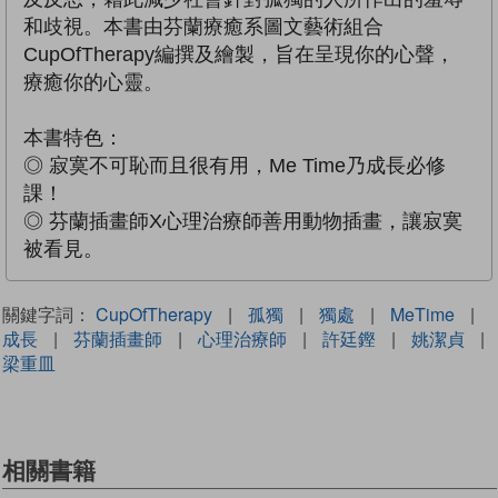
和歧視。本書由芬蘭療癒系圖文藝術組合
CupOfTherapy編撰及繪製，旨在呈現你的心聲，
療癒你的心靈。
本書特色：
◎ 寂寞不可恥而且很有用，Me Time乃成長必修
課！
◎ 芬蘭插畫師X心理治療師善用動物插畫，讓寂寞
被看見。
關鍵字詞：
CupOfTherapy
|
孤獨
|
獨處
|
MeTime
|
成長
|
芬蘭插畫師
|
心理治療師
|
許廷鏗
|
姚潔貞
|
梁重皿
相關書籍