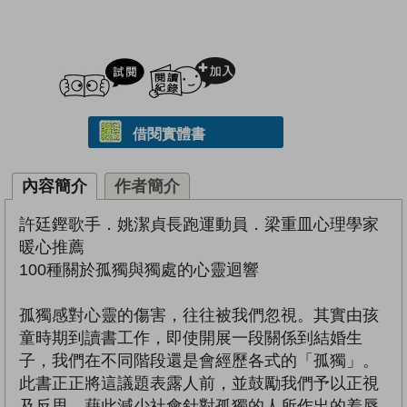
試閲
加入閱讀紀錄
借閱實體書
內容簡介
作者簡介
許廷鏗歌手．姚潔貞長跑運動員．梁重皿心理學家
暖心推薦
100種關於孤獨與獨處的心靈迴響
孤獨感對心靈的傷害，往往被我們忽視。其實由孩
童時期到讀書工作，即使開展一段關係到結婚生
子，我們在不同階段還是會經歷各式的「孤獨」。
此書正正將這議題表露人前，並鼓勵我們予以正視
及反思，藉此減少社會針對孤獨的人所作出的羞辱