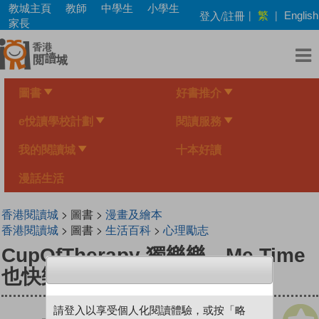
Skip
教城主頁
教師
中學生
小學生
繁
登入/註冊
|
|
English
to
家長
main
content
圖書
好書推介
e悅讀學校計劃
閱讀服務
我的閱讀城
十本好讀
漫話生活
香港閱讀城
> 圖書 >
漫畫及繪本
香港閱讀城
> 圖書 >
生活百科
>
心理勵志
CupOfTherapy 獨樂樂，Me Time
也快樂
請登入以享受個人化閱讀體驗，或按「略