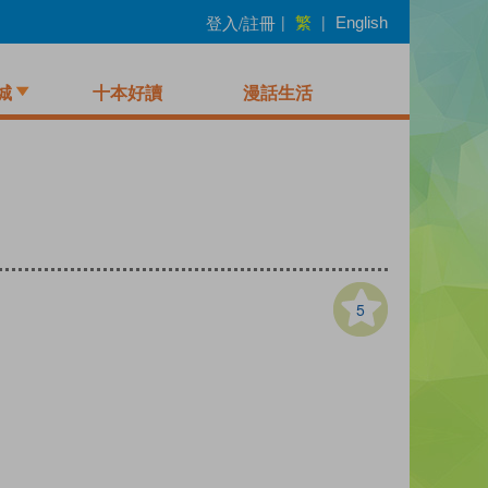
繁
登入/註冊
|
|
English
城
十本好讀
漫話生活
5