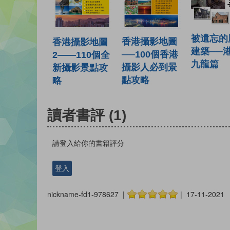
被遺忘的
香港攝影地圖
香港攝影地圖
建築──
──100個香港
2——110個全
九龍篇
攝影人必到景
新攝影景點攻
點攻略
略
讀者書評
(1)
請登入給你的書籍評分
登入
nickname-fd1-978627 |
| 17-11-2021