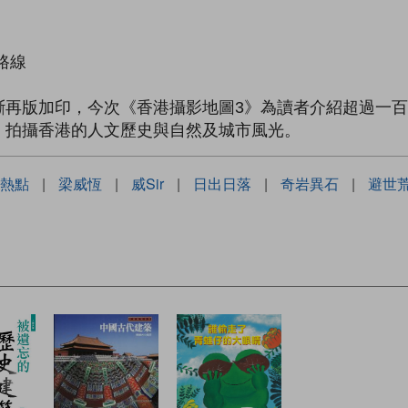
路線
斷再版加印，今次《香港攝影地圖3》為讀者介紹超過一
，拍攝香港的人文歷史與自然及城市風光。
熱點
|
梁威恆
|
威Sir
|
日出日落
|
奇岩異石
|
避世