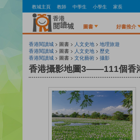
Skip
教城主頁
教師
中學生
小學生
家長
to
main
content
圖書
好書推介
香港閱讀城
> 圖書 >
人文史地
>
地理旅遊
香港閱讀城
> 圖書 >
人文史地
>
歷史
香港閱讀城
> 圖書 >
文化藝術
>
攝影
香港攝影地圖3——111個