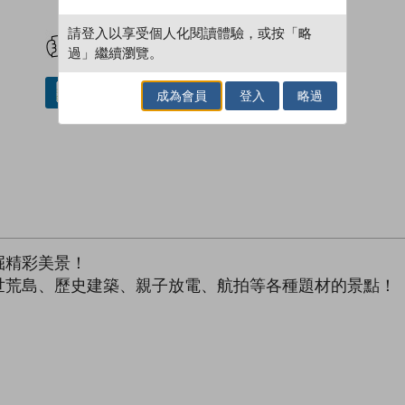
試閲
加入閱讀紀錄
請登入以享受個人化閱讀體驗，或按「略
過」繼續瀏覽。
借閱實體書
成為會員
登入
略過
掘精彩美景！
世荒島、歷史建築、親子放電、航拍等各種題材的景點！