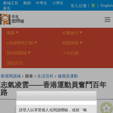
Skip
教城主頁
教師
中學生
小學生
繁
登入/註冊
|
|
English
to
家長
main
content
圖書
好書推介
e悅讀學校計劃
閱讀服務
我的閱讀城
十本好讀
漫話生活
香港閱讀城
> 圖書 >
生活百科
>
健康及運動
志氣凌雲——香港運動員奮鬥百年
路
5
請登入以享受個人化閱讀體驗，或按「略