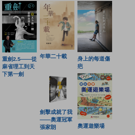
年華二十載
身上的每道傷
重劍2.5——從
疤
麻省理工到天
下第一劍
劍擊成就了我
——奧運冠軍
奧運遊樂場
張家朗