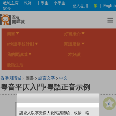
Skip
教城主頁
教師
中學生
小學生
繁
登入/註冊
|
|
English
to
家長
main
content
圖書
好書推介
e悅讀學校計劃
閱讀服務
我的閱讀城
十本好讀
漫話生活
香港閱讀城
> 圖書 >
語言文字
>
中文
粵音平仄入門•粵語正音示例
0
請登入以享受個人化閱讀體驗，或按「略