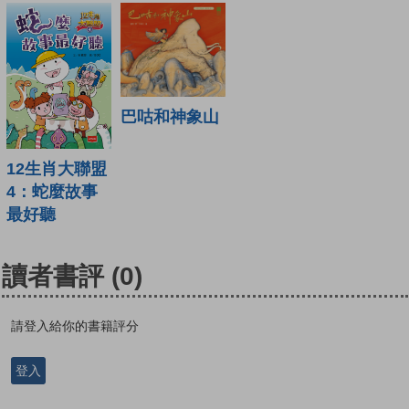
巴咕和神象山
12生肖大聯盟
4：蛇麼故事
最好聽
讀者書評
(0)
請登入給你的書籍評分
登入