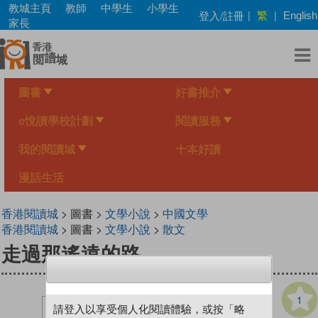
Skip
教城主頁
教師
中學生
小學生
繁
登入/註冊
|
|
English
to
家長
main
content
圖書
好書推介
e悅讀學校計劃
閱讀服務
我的閱讀城
十本好讀
漫話生活
香港閱讀城
> 圖書 >
文學小說
>
中國文學
香港閱讀城
> 圖書 >
文學小說
>
散文
走過那遙遠的路
1
請登入以享受個人化閱讀體驗，或按「略