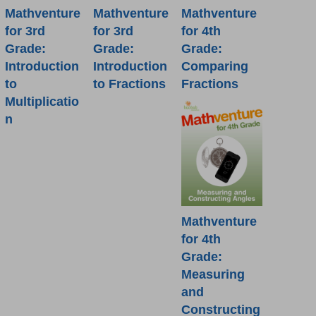
Mathventure
Mathventure
Mathventure
for 3rd
for 4th
for 3rd
Grade:
Grade:
Grade:
Introduction
Comparing
Introduction
to
Fractions
to Fractions
Multiplicatio
n
Mathventure
for 4th
Grade:
Measuring
and
Constructing