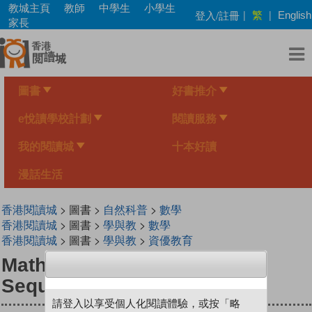
Skip
教城主頁
教師
中學生
小學生
繁
登入/註冊
|
|
English
to
家長
main
content
圖書
好書推介
e悅讀學校計劃
閱讀服務
我的閱讀城
十本好讀
漫話生活
香港閱讀城
> 圖書 >
自然科普
>
數學
香港閱讀城
> 圖書 >
學與教
>
數學
香港閱讀城
> 圖書 >
學與教
>
資優教育
Mathventure for 4th Grade:
Sequences and Patterns
請登入以享受個人化閱讀體驗，或按「略