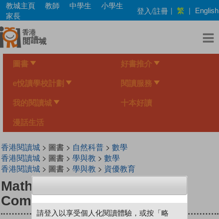
Skip
教城主頁
教師
中學生
小學生
繁
登入/註冊
|
|
English
to
家長
main
content
圖書
好書推介
e悅讀學校計劃
閱讀服務
我的閱讀城
十本好讀
漫話生活
香港閱讀城
> 圖書 >
自然科普
>
數學
香港閱讀城
> 圖書 >
學與教
>
數學
香港閱讀城
> 圖書 >
學與教
>
資優教育
Mathventure for 4th Grade:
Comparing Fractions
請登入以享受個人化閱讀體驗，或按「略