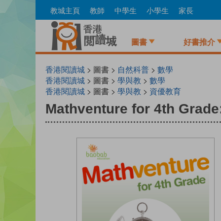
Skip
教城主頁
教師
中學生
小學生
家長
to
main
content
圖書
好書推介
香港閱讀城
> 圖書 >
自然科普
>
數學
香港閱讀城
> 圖書 >
學與教
>
數學
香港閱讀城
> 圖書 >
學與教
>
資優教育
Mathventure for 4th Grade