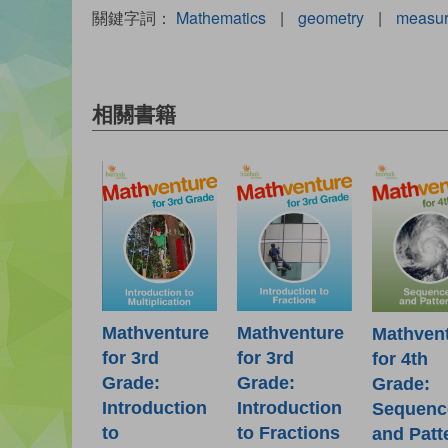
關鍵字詞：
Mathematics
|
geometry
|
measu
相關書籍
Mathventure
Mathventure
Mathven
for 3rd
for 3rd
for 4th
Grade:
Grade:
Grade:
Introduction
Introduction
Sequenc
to
to Fractions
and Patt