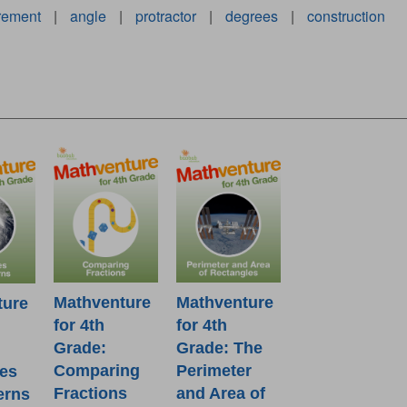
rement
|
angle
|
protractor
|
degrees
|
construction
Mathventure
Mathventure
ture
for 4th
for 4th
Grade:
Grade: The
Comparing
Perimeter
es
Fractions
and Area of
erns