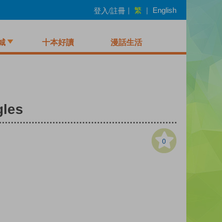
繁
登入/註冊
|
|
English
城
十本好讀
漫話生活
gles
0