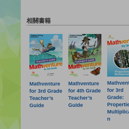
相關書籍
Mathven
Mathventure
Mathventure
for 3rd
for 4th Grade
for 3rd Grade
Grade:
Teacher’s
Teacher’s
Properti
Guide
Guide
Multiplic
n