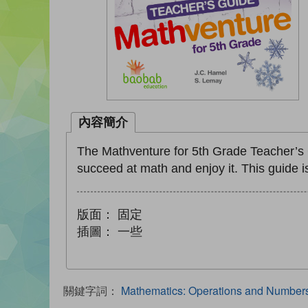
內容簡介
The Mathventure for 5th Grade Teacher’s Gu
succeed at math and enjoy it. This guide i
版面：
固定
插圖：
一些
關鍵字詞：
Mathematics: Operations and Numbers