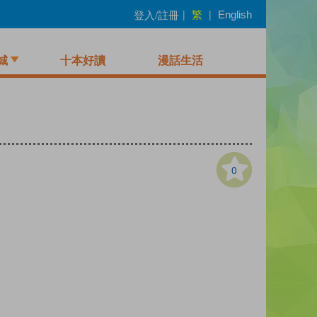
繁
登入/註冊
|
|
English
城
十本好讀
漫話生活
0