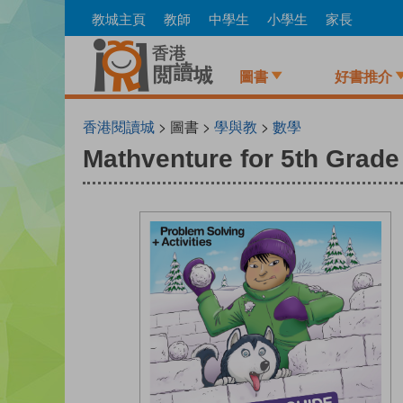
Skip
教城主頁
教師
中學生
小學生
家長
to
main
content
圖書
好書推介
香港閱讀城
> 圖書 >
學與教
>
數學
Mathventure for 5th Grade