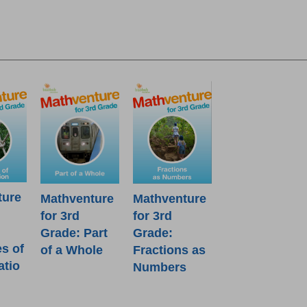
ture
Mathventure
Mathventure
for 3rd
for 3rd
Grade: Part
Grade:
es of
of a Whole
Fractions as
atio
Numbers