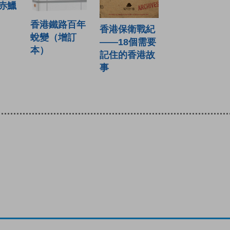
赤鱲
香港鐵路百年
香港保衛戰紀
蛻變（增訂
——18個需要
本）
記住的香港故
事