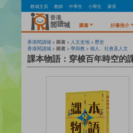
Skip
教城主頁
教師
中學生
小學生
家長
to
main
content
圖書
好書推介
香港閱讀城
> 圖書 >
人文史地
>
歷史
香港閱讀城
> 圖書 >
學與教
>
個人、社會及人文
課本物語：穿梭百年時空的