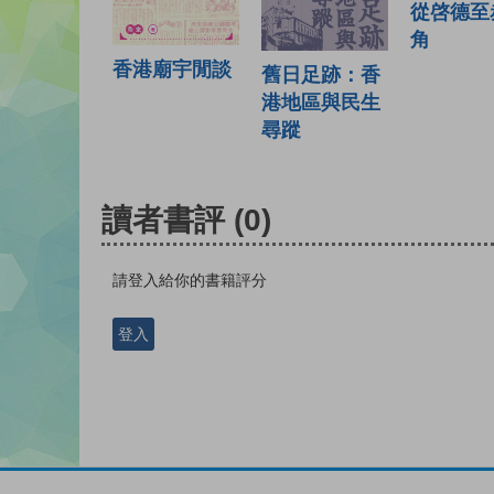
從啓德至
角
香港廟宇閒談
舊日足跡：香
港地區與民生
尋蹤
讀者書評
(0)
請登入給你的書籍評分
登入