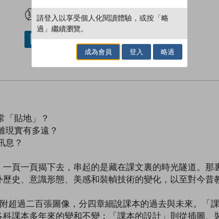
試閲
加入閱讀紀錄
請登入以享受個人化閱讀體驗，或按「略
過」繼續瀏覽。
借閱實體書
成為會員
登入
略過
常「貼地」？
離現實有多遠？
訊息？
，一頁一頁揭下去，串起的是藏在課文裏的時光隧道。那
外歷史、意識形態、美感和裝幀技術的變化，以至對今昔
，附超過二百張圖像，分四章細說課本的過去與未來。「
各科課本多年來的變和不變：「課本的設計」則從插圖、