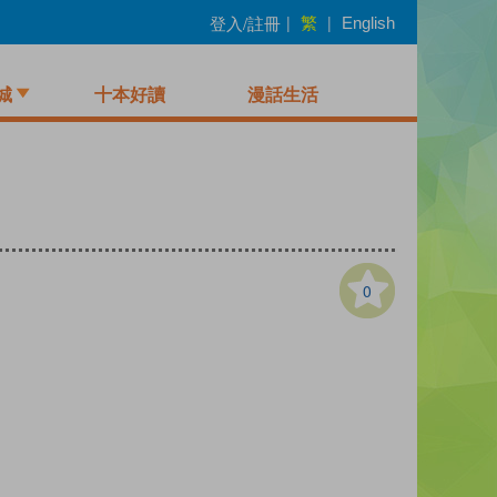
繁
登入/註冊
|
|
English
城
十本好讀
漫話生活
0