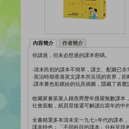
內容簡介
作者簡介
你讀過，但未必想過的課本密碼。
‧清末民初的課本不簡單，課文、配圖已非
‧英治時期香港英文課本所呈現的世界，距
‧課本裏色彩繽紛的玩具插圖，隱藏了甚麼
收藏家兼策展人鍾燕齊歷年搜羅無數課本
社會面貌，紙頁背後還可解讀出當年的中
全書精選多本清末至一九七○年代的課本
課本特色；「不同科目的課本」分科呈現