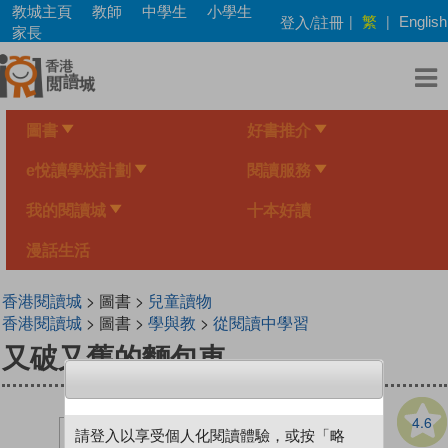
Skip
教城主頁
教師
中學生
小學生
繁
登入/註冊
|
|
English
to
家長
main
content
圖書
好書推介
e悅讀學校計劃
閱讀服務
我的閱讀城
十本好讀
漫話生活
香港閱讀城
> 圖書 >
兒童讀物
香港閱讀城
> 圖書 >
學與教
>
從閱讀中學習
又破又舊的麵包車
4.6
請登入以享受個人化閱讀體驗，或按「略