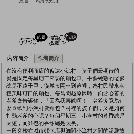
叢書：
閱讀展翅飛
試閲
加入閱讀紀錄
內容簡介
作者簡介
在沒有便利商店的偏遠小漁村，孩子們最期待的，
就是固定每星期三來訪的麵包車。手藝純熟的老爹
總是不遠千里，從城市開車到這裡，為村民帶來各
種美味可口的麵包。每當問起原因時，面惡心善的
老爹會告訴你：「因為我喜歡啊！」老爹究竟為什
麼喜歡到小漁村賣麵包？村裡的孩子們，又是如何
打動老爹的心呢？每個星期三，小漁村的黃昏總是
太短，而麵包的香甜總是太長。
一段穿梭在城市麵包店與鄉間小漁村之間的溫馨故