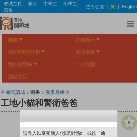
Skip
教城主頁
教師
中學生
小學生
繁
登入/註冊
|
|
English
to
家長
main
content
圖書
好書推介
e悅讀學校計劃
閱讀服務
我的閱讀城
十本好讀
漫話生活
香港閱讀城
> 圖書 >
漫畫及繪本
工地小貓和警衛爸爸
5
請登入以享受個人化閱讀體驗，或按「略