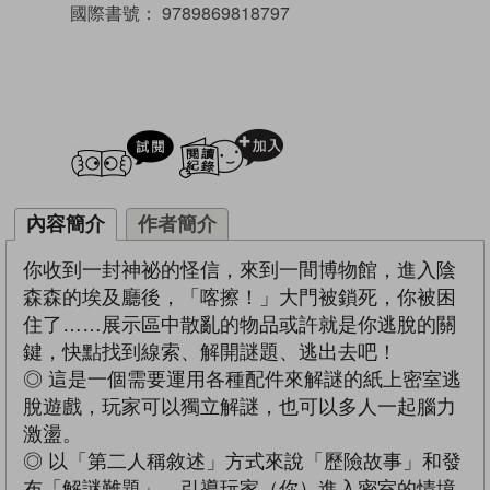
國際書號：
9789869818797
試閲
加入閱讀紀錄
內容簡介
作者簡介
你收到一封神祕的怪信，來到一間博物館，進入陰
森森的埃及廳後，「喀擦！」大門被鎖死，你被困
住了……展示區中散亂的物品或許就是你逃脫的關
鍵，快點找到線索、解開謎題、逃出去吧！
◎ 這是一個需要運用各種配件來解謎的紙上密室逃
脫遊戲，玩家可以獨立解謎，也可以多人一起腦力
激盪。
◎ 以「第二人稱敘述」方式來說「歷險故事」和發
布「解謎難題」，引導玩家（你）進入密室的情境