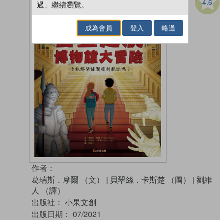
4.6
過」繼續瀏覽。
成為會員
登入
略過
作者：
葛瑞斯．摩爾 （文）
|
貝翠絲．卡斯楚 （圖）
|
劉維
人 （譯）
出版社：
小果文創
出版日期：
07/2021