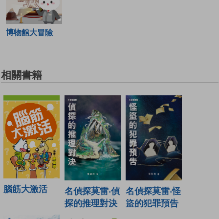
博物館大冒險
相關書籍
腦筋大激活
名偵探莫雷‧偵
名偵探莫雷‧怪
探的推理對決
盜的犯罪預告