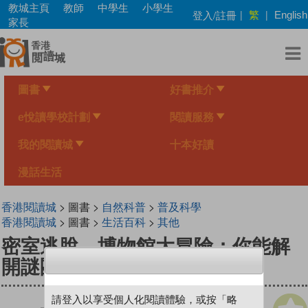
Skip
教城主頁
教師
中學生
小學生
繁
登入/註冊
|
|
English
to
家長
main
content
圖書
好書推介
e悅讀學校計劃
閱讀服務
我的閱讀城
十本好讀
漫話生活
香港閱讀城
> 圖書 >
自然科普
>
普及科學
香港閱讀城
> 圖書 >
生活百科
>
其他
密室逃脫．博物館大冒險：你能解
開謎團順利脫逃嗎？
請登入以享受個人化閱讀體驗，或按「略