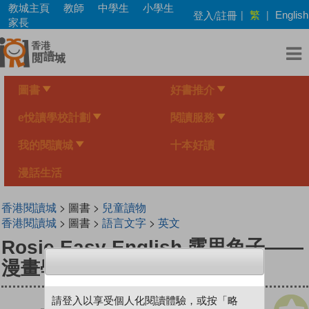
Skip
教城主頁
教師
中學生
小學生
繁
登入/註冊
|
|
English
to
家長
main
content
圖書
好書推介
e悅讀學校計劃
閱讀服務
我的閱讀城
十本好讀
漫話生活
香港閱讀城
> 圖書 >
兒童讀物
香港閱讀城
> 圖書 >
語言文字
>
英文
Rosie Easy English 露思兔子——
漫畫學Grammar（進階2）
請登入以享受個人化閱讀體驗，或按「略