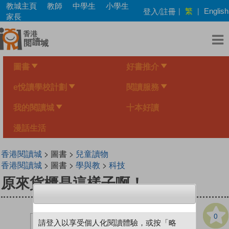
Skip
教城主頁
教師
中學生
小學生
繁
登入/註冊
|
|
English
to
家長
main
content
圖書
好書推介
e悅讀學校計劃
閱讀服務
我的閱讀城
十本好讀
漫話生活
香港閱讀城
> 圖書 >
兒童讀物
香港閱讀城
> 圖書 >
學與教
>
科技
原來貨櫃是這樣子啊！
0
請登入以享受個人化閱讀體驗，或按「略