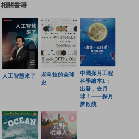
相關書籍
中國探月工程
老科技的全球
人工智慧來了
科學繪本1：
史
出發，去月
球！——探月
夢啟航