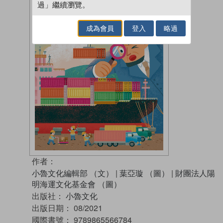
過」繼續瀏覽。
成為會員
登入
略過
作者：
小魯文化編輯部 （文）
|
葉亞璇 （圖）
|
財團法人陽
明海運文化基金會 （圖）
出版社：
小魯文化
出版日期：
08/2021
國際書號：
9789865566784