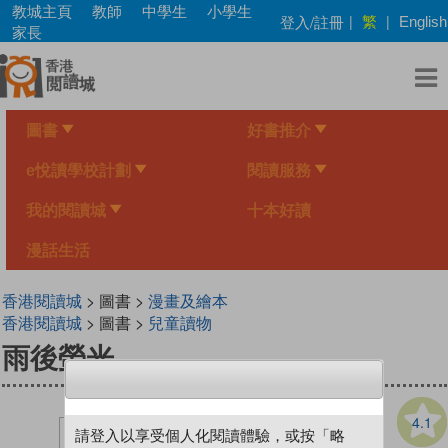
Skip
教城主頁
教師
中學生
小學生
繁
登入/註冊
|
|
English
to
家長
main
content
圖書
好書推介
e悅讀學校計劃
閱讀服務
我的閱讀城
十本好讀
漫話生活
香港閱讀城
> 圖書 >
漫畫及繪本
香港閱讀城
> 圖書 >
兒童讀物
雨後螢光
4.1
請登入以享受個人化閱讀體驗，或按「略