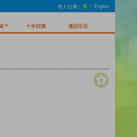
繁
登入/註冊
|
|
English
城
十本好讀
漫話生活
3