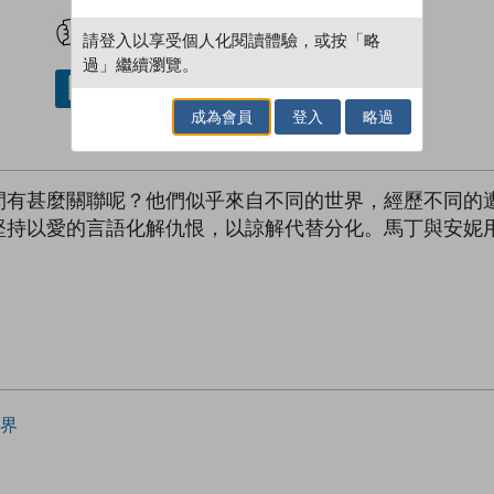
試閲
加入閱讀紀錄
請登入以享受個人化閱讀體驗，或按「略
過」繼續瀏覽。
借閱實體書
成為會員
登入
略過
有甚麼關聯呢？他們似乎來自不同的世界，經歷不同的遭
堅持以愛的言語化解仇恨，以諒解代替分化。馬丁與安妮
界