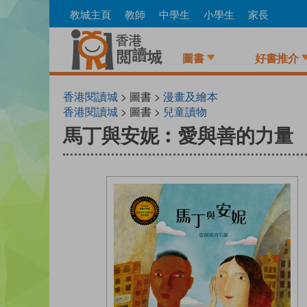
Skip
教城主頁
教師
中學生
小學生
家長
to
main
content
圖書
好書推介
香港閱讀城
> 圖書 >
漫畫及繪本
香港閱讀城
> 圖書 >
兒童讀物
馬丁與安妮︰愛與善的力量