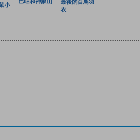
巴咕和神象山
最後的百鳥羽
鼠小
衣