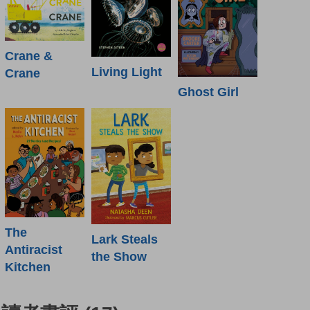
Crane &
Living Light
Crane
Ghost Girl
The
Lark Steals
Antiracist
the Show
Kitchen