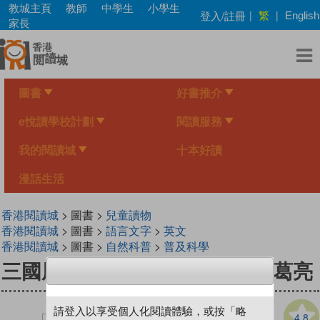
Skip
教城主頁
教師
中學生
小學生
繁
登入/註冊
|
|
English
to
家長
main
content
圖書
好書推介
e悅讀學校計劃
閱讀服務
我的閱讀城
十本好讀
漫話生活
香港閱讀城
> 圖書 >
兒童讀物
香港閱讀城
> 圖書 >
語言文字
>
英文
香港閱讀城
> 圖書 >
自然科普
>
普及科學
三國風雲人物傳1：隱世高人諸葛亮
請登入以享受個人化閱讀體驗，或按「略
4.8