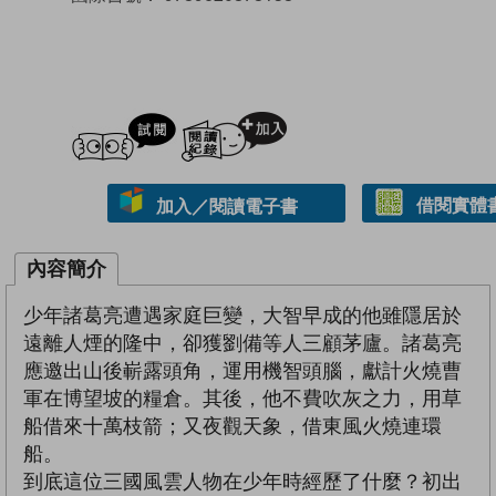
試閲
加入閱讀紀錄
借閱實體
加入／閱讀電子書
內容簡介
少年諸葛亮遭遇家庭巨變，大智早成的他雖隱居於
遠離人煙的隆中，卻獲劉備等人三顧茅廬。諸葛亮
應邀出山後嶄露頭角，運用機智頭腦，獻計火燒曹
軍在博望坡的糧倉。其後，他不費吹灰之力，用草
船借來十萬枝箭；又夜觀天象，借東風火燒連環
船。
到底這位三國風雲人物在少年時經歷了什麼？初出