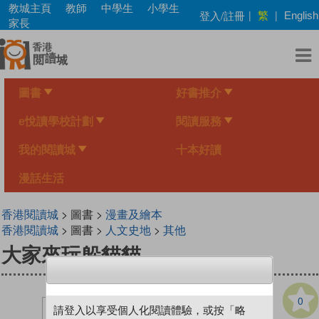
Skip
教城主頁
教師
中學生
小學生
繁
登入/註冊
|
|
English
to
家長
main
content
圖書
好書推介
e悅讀學校計劃
閱讀服務
我的閱讀城
十本好讀
漫話生活
香港閱讀城
> 圖書 >
漫畫及繪本
香港閱讀城
> 圖書 >
人文史地
>
其他
大家來玩躲貓貓
0
請登入以享受個人化閱讀體驗，或按「略