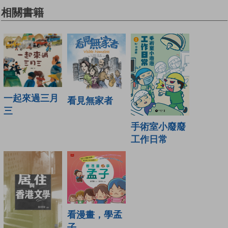
相關書籍
一起來過三月
看見無家者
三
手術室小廢廢
工作日常
看漫畫，學孟
子