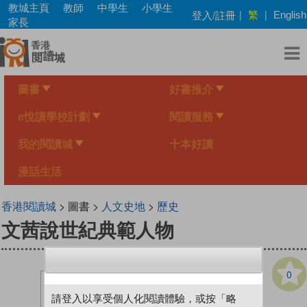
Skip
教城主頁
教師
中學生
小學生
繁
登入/註冊
|
|
English
to
家長
main
content
圖書
好書推介
e悅讀學校計劃
閱讀服務
我的閱讀城
十本好讀
漫話生活
香港閱讀城
> 圖書 >
人文史地
>
歷史
文茜說世紀典範人物
0
請登入以享受個人化閱讀體驗，或按「略