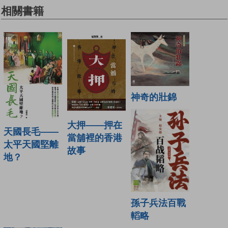
相關書籍
神奇的壯錦
大押——押在
天國長毛——
當舖裡的香港
太平天國堅離
故事
地？
孫子兵法百戰
轁略