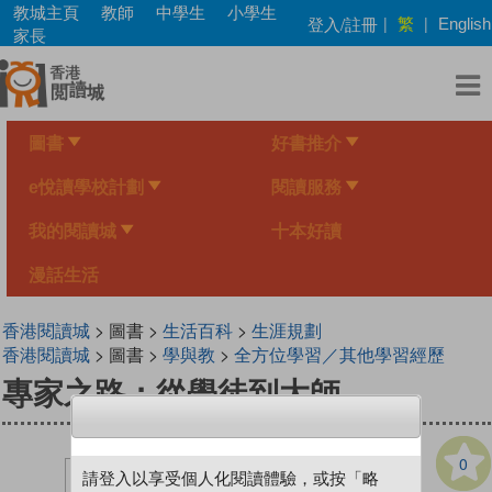
Skip
教城主頁
教師
中學生
小學生
繁
登入/註冊
|
|
English
to
家長
main
content
圖書
好書推介
e悅讀學校計劃
閱讀服務
我的閱讀城
十本好讀
漫話生活
香港閱讀城
> 圖書 >
生活百科
>
生涯規劃
香港閱讀城
> 圖書 >
學與教
>
全方位學習／其他學習經歷
專家之路：從學徒到大師
0
請登入以享受個人化閱讀體驗，或按「略