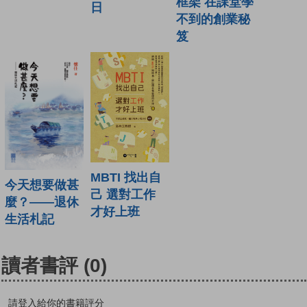
框架 在課堂學
日
不到的創業秘
笈
MBTI 找出自
今天想要做甚
己 選對工作
麼？——退休
才好上班
生活札記
讀者書評
(0)
請登入給你的書籍評分