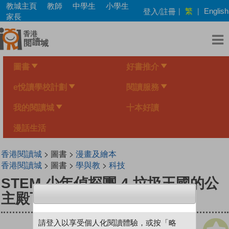
Skip
教城主頁
教師
中學生
小學生
繁
登入/註冊
|
|
English
to
家長
main
content
圖書
好書推介
e悅讀學校計劃
閱讀服務
我的閱讀城
十本好讀
漫話生活
香港閱讀城
> 圖書 >
漫畫及繪本
香港閱讀城
> 圖書 >
學與教
>
科技
STEM 少年偵探團 4 垃圾王國的公
主殿下
請登入以享受個人化閱讀體驗，或按「略