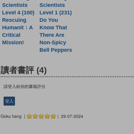
Scientists
Scientists
Level 4 (100)
Level 1 (231)
Rescuing
Do You
Humanit：A
Know That
Critical
There Are
Mission!
Non-Spicy
Bell Peppers
讀者書評
(4)
請登入給你的書籍評分
登入
Goku hang |
| 29-07-2024