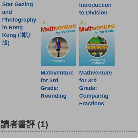
Star Gazing
Introduction
and
to Division
Photography
in Hong
Kong (增訂
版)
Mathventure
Mathventure
for 3rd
for 3rd
Grade:
Grade:
Rounding
Comparing
Fractions
讀者書評
(1)