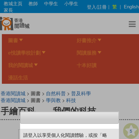
Skip
教城主頁
教師
中學生
小學生
繁
登入/註冊
|
|
English
to
家長
main
content
圖書
好書推介
e悅讀學校計劃
閱讀服務
我的閱讀城
十本好讀
漫話生活
香港閱讀城
> 圖書 >
自然科普
>
普及科學
香港閱讀城
> 圖書 >
學與教
>
科技
手繪百科——我們的科技
5
請登入以享受個人化閱讀體驗，或按「略