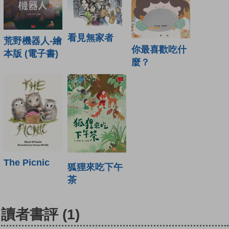
看見無家者
荒野機器人-繪
你最喜歡吃什
本版 (電子書)
麼？
The Picnic
狐狸來吃下午
茶
讀者書評
(1)