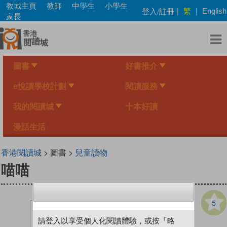
Skip
教城主頁
教師
中學生
小學生
繁
登入/註冊
|
|
English
to
家長
main
content
圖書
好書推介
e悅讀學校計劃
閱讀服務
我的閱讀城
十本好讀
漫話生活
香港閱讀城
> 圖書 >
兒童讀物
喵喵
5
請登入以享受個人化閱讀體驗，或按「略