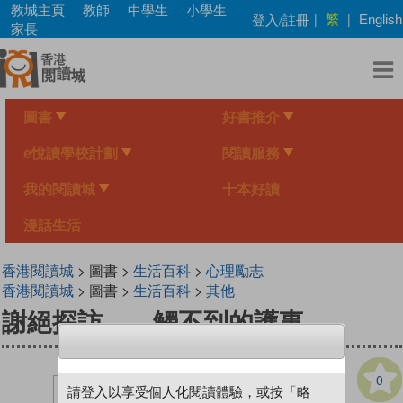
Skip
教城主頁
教師
中學生
小學生
繁
登入/註冊
|
|
English
to
家長
main
content
圖書
好書推介
e悅讀學校計劃
閱讀服務
我的閱讀城
十本好讀
漫話生活
香港閱讀城
> 圖書 >
生活百科
>
心理勵志
香港閱讀城
> 圖書 >
生活百科
>
其他
謝絕探訪——觸不到的護事
0
請登入以享受個人化閱讀體驗，或按「略