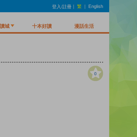
繁
登入/註冊
|
|
English
讀城
十本好讀
漫話生活
0