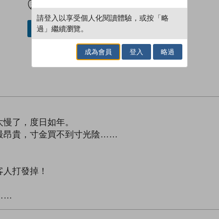
請登入以享受個人化閱讀體驗，或按「略
過」繼續瀏覽。
借閱實體書
成為會員
登入
略過
。
太慢了，度日如年。
最昂貴，寸金買不到寸光陰……
客人打發掉！
……