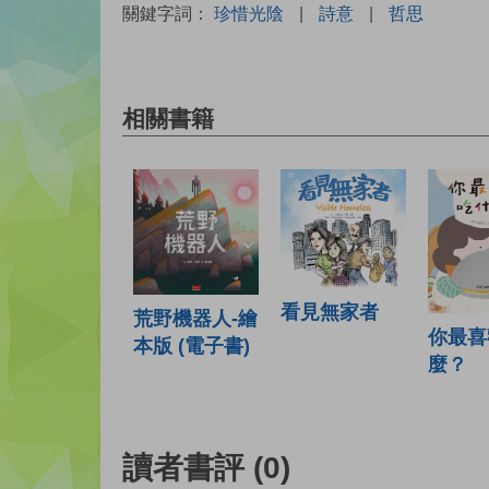
關鍵字詞：
珍惜光陰
|
詩意
|
哲思
相關書籍
看見無家者
荒野機器人-繪
你最喜
本版 (電子書)
麼？
讀者書評
(0)