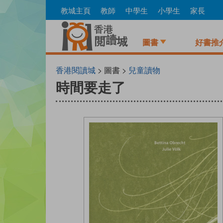
Skip
教城主頁
教師
中學生
小學生
家長
to
main
content
圖書
好書推
香港閱讀城
> 圖書 >
兒童讀物
時間要走了