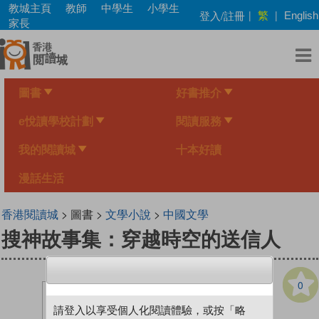
Skip
教城主頁
教師
中學生
小學生
繁
登入/註冊
|
|
English
to
家長
main
content
圖書
好書推介
e悅讀學校計劃
閱讀服務
我的閱讀城
十本好讀
漫話生活
香港閱讀城
> 圖書 >
文學小說
>
中國文學
搜神故事集：穿越時空的送信人
0
請登入以享受個人化閱讀體驗，或按「略