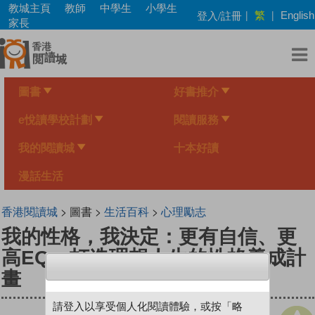
Skip
教城主頁
教師
中學生
小學生
繁
登入/註冊
|
|
English
to
家長
main
content
圖書
好書推介
e悅讀學校計劃
閱讀服務
我的閱讀城
十本好讀
漫話生活
香港閱讀城
> 圖書 >
生活百科
>
心理勵志
我的性格，我決定：更有自信、更
高EQ、打造理想人生的性格養成計
畫
請登入以享受個人化閱讀體驗，或按「略