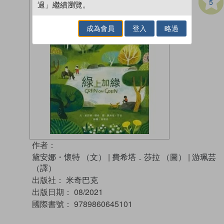
5
過」繼續瀏覽。
成為會員
登入
略過
作者：
黛安娜・懷特 （文）
|
費希塔．莎拉 （圖）
|
游珮芸
（譯）
出版社：
米奇巴克
出版日期：
08/2021
國際書號：
9789860645101