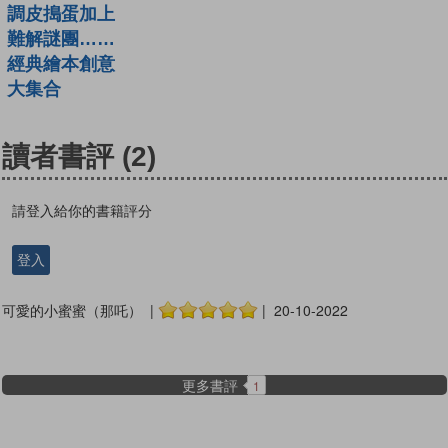
調皮搗蛋加上
難解謎團……
經典繪本創意
大集合
讀者書評
(2)
請登入給你的書籍評分
登入
可愛的小蜜蜜（那吒） |
| 20-10-2022
更多書評
1