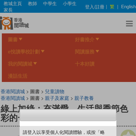
Skip
教城主頁
教師
中學生
小學生
繁
登入/註冊
|
|
English
to
家長
main
content
圖書
好書推介
e悅讀學校計劃
閱讀服務
我的閱讀城
十本好讀
漫話生活
香港閱讀城
> 圖書 >
兒童讀物
香港閱讀城
> 圖書 >
親子及家庭
>
親子教養
綠上加綠：充滿愛、生活與季節色
彩的一整年
請登入以享受個人化閱讀體驗，或按「略