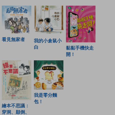
看見無家者
我的小倉鼠小
白
黏黏手機快走
開！
我是零分麵
包！
繪本不思議：
穿洞、顛倒、