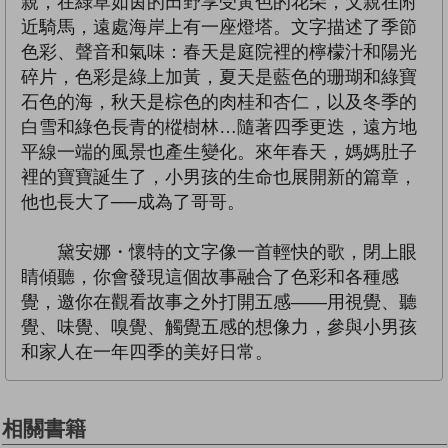
親，在綠草如茵的田野享受黃色的花朵，父親在附
近騎馬，遠處海岸上有一座燈塔。文字描述了季節
色彩、聲音和氣味：春天是庭院裡的檸檬汁和陽光
碎片，色彩是綠上加黃，夏天是藍色的珊瑚和綠寶
石色的海，秋天是棕色的肉桂和杏仁，以及冬季的
白雪和綠色長青的樅樹林…隨著四季更迭，遠方地
平線一端的風景也產生變化。來年春天，媽媽肚子
裡的寶寶誕生了，小男孩的生命也展開新的篇章，
他也長大了──成為了哥哥。
黛安娜・懷特的文字像一首輕快的歌，閉上眼
睛傾聽，你會發現這個故事融合了色彩和各種感
覺，邀你在觀看故事之外打開五感——用視覺、聽
覺、味覺、嗅覺、觸覺五感的想像力，參與小男孩
和家人在一年四季的美好日常。
相關書籍