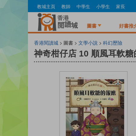
Skip
教城主頁
教師
中學生
小學生
家長
to
main
content
圖書
好書推
香港閱讀城
> 圖書 >
文學小說
>
科幻歷險
神奇柑仔店 10 順風耳軟