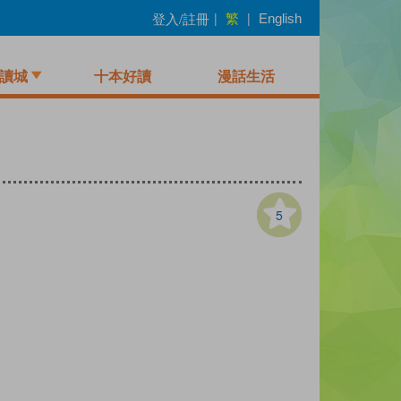
繁
登入/註冊
|
|
English
讀城
十本好讀
漫話生活
5