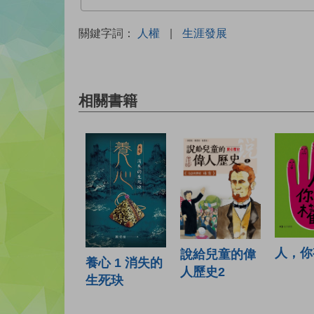
關鍵字詞：
人權
|
生涯發展
相關書籍
人，你
說給兒童的偉
養心 1 消失的
人歷史2
生死玦