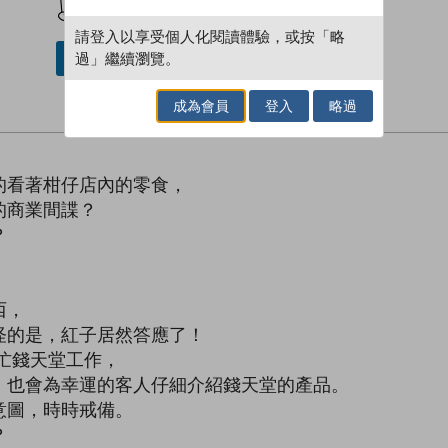
請登入以享受個人化閱讀體驗，或按「略
過」繼續瀏覽。
借閱實體書
成為會員
登入
略過
的看著柑仔店內的零食，
的商業間諜？
？
西，
的是，紅子居然答應了！
忙錢天堂工作，
也會為幸運的客人仔細介紹錢天堂的產品。
圖，時時戒備。
？