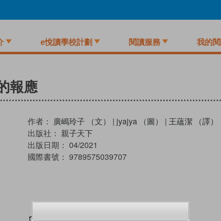
介
e悅讀學校計劃
閱讀服務
我的閱
糖的報應
作者：
廣嶋玲子 （文）
|
jyajya （圖）
|
王蘊潔 （譯）
出版社：
親子天下
出版日期：
04/2021
國際書號：
9789575039707
加入閱讀紀錄