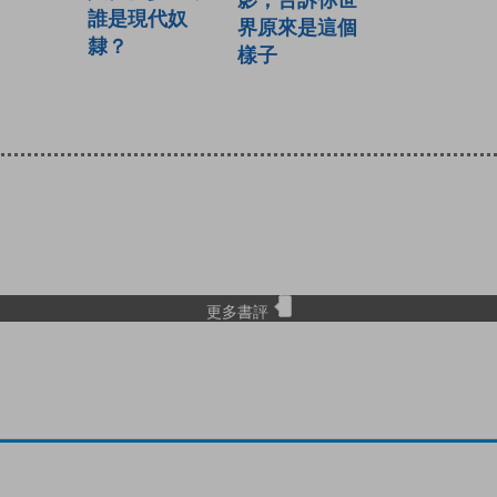
影，告訴你世
誰是現代奴
界原來是這個
隸？
樣子
更多書評