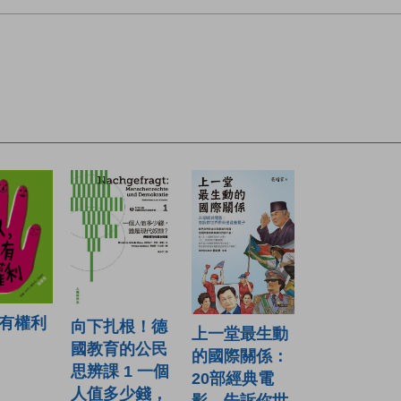
有權利
向下扎根！德
上一堂最生動
國教育的公民
的國際關係：
思辨課 1 一個
20部經典電
人值多少錢，