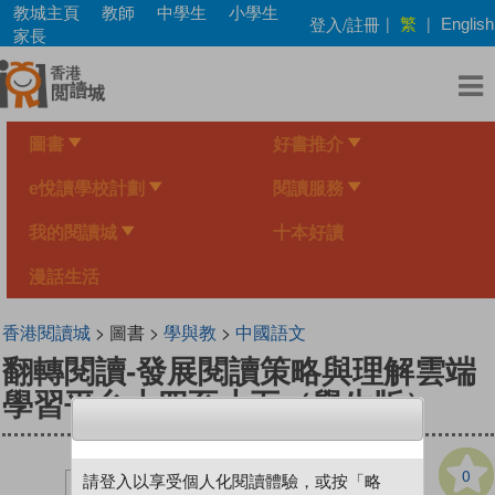
Skip
教城主頁
教師
中學生
小學生
繁
登入/註冊
|
|
English
to
家長
main
content
圖書
好書推介
e悅讀學校計劃
閱讀服務
我的閱讀城
十本好讀
漫話生活
香港閱讀城
> 圖書 >
學與教
>
中國語文
翻轉閱讀-發展閱讀策略與理解雲端
學習平台小四至小五（學生版）
0
請登入以享受個人化閱讀體驗，或按「略