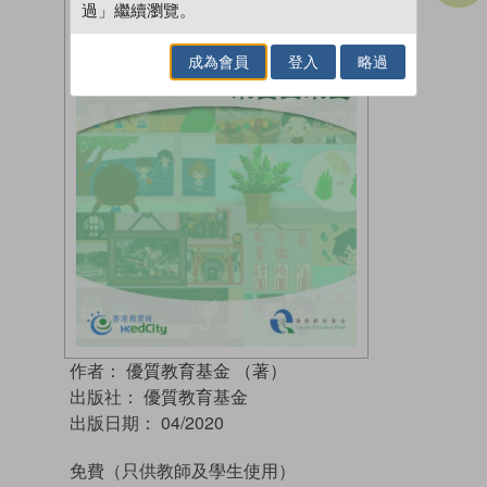
過」繼續瀏覽。
成為會員
登入
略過
作者：
優質教育基金 （著）
出版社：
優質教育基金
出版日期：
04/2020
免費
（只供教師及學生使用）