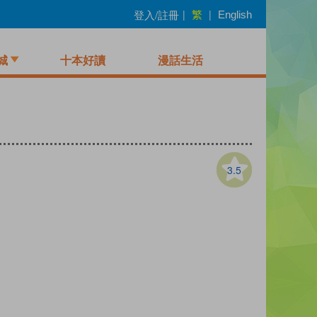
繁
登入/註冊
|
|
English
城
十本好讀
漫話生活
3.5