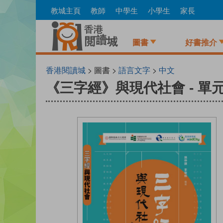
Skip
教城主頁
教師
中學生
小學生
家長
to
main
content
圖書
好書推介
香港閱讀城
> 圖書 >
語言文字
>
中文
《三字經》與現代社會 - 單