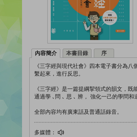
內容簡介
本書目錄
序
《三字經與現代社會》四本電子書分為八
繫起來，進行反思。
《三字經》是一篇提綱挈領式的韻文，既
通過學 ､問 ､ 思 ､ 辨， 強化一己的學問
全部內容均有廣東話及普通話錄音。
多媒體：