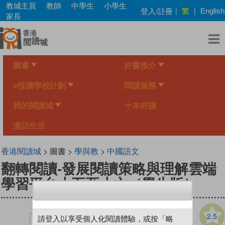
Skip
教城主頁
教師
中學生
小學生
繁
登入/註冊
|
|
English
to
家長
main
content
圖書
好書推介
e悅讀學校計劃
閱讀服務
我的閱讀城
十本好讀
漫話生活
香港閱讀城
> 圖書 >
學與教
>
中國語文
翻轉閱讀-發展閱讀策略與理解雲端
學習平台小五至小六（學生版）
2.5
請登入以享受個人化閱讀體驗，或按「略