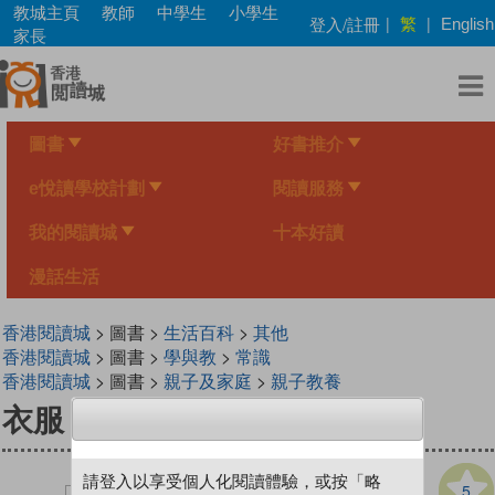
Skip
教城主頁
教師
中學生
小學生
繁
登入/註冊
|
|
English
to
家長
main
content
圖書
好書推介
e悅讀學校計劃
閱讀服務
我的閱讀城
十本好讀
漫話生活
香港閱讀城
> 圖書 >
生活百科
>
其他
香港閱讀城
> 圖書 >
學與教
>
常識
香港閱讀城
> 圖書 >
親子及家庭
>
親子教養
衣服，怎麼穿才好呢？
請登入以享受個人化閱讀體驗，或按「略
5