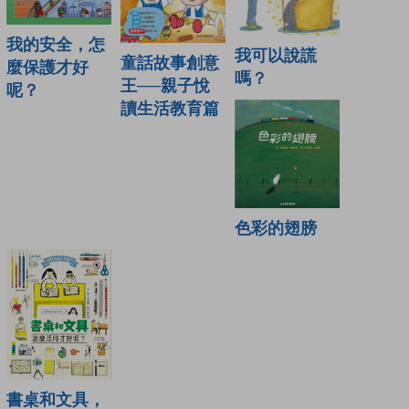
我的安全，怎
我可以說謊
童話故事創意
麼保護才好
嗎？
王──親子悅
呢？
讀生活教育篇
色彩的翅膀
書桌和文具，