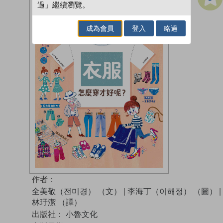
過」繼續瀏覽。
成為會員
登入
略過
作者：
全美敬（전미경） （文）
|
李海丁（이해정） （圖）
|
林玗潔 （譯）
出版社：
小魯文化