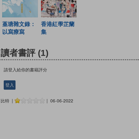
堇塘雜文錄：
香港紅學芷蘭
以寫療寫
集
讀者書評
(1)
請登入給你的書籍評分
登入
比特 |
| 06-06-2022