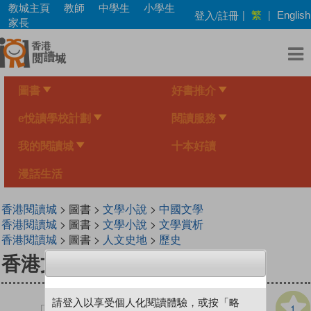
Skip
教城主頁
教師
中學生
小學生
繁
登入/註冊
|
|
English
to
家長
main
content
圖書
好書推介
e悅讀學校計劃
閱讀服務
我的閱讀城
十本好讀
漫話生活
香港閱讀城
> 圖書 >
文學小說
>
中國文學
香港閱讀城
> 圖書 >
文學小說
>
文學賞析
香港閱讀城
> 圖書 >
人文史地
>
歷史
香港文學書目續編1996-2016
請登入以享受個人化閱讀體驗，或按「略
1