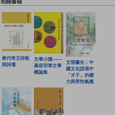
相關書籍
唐代帝王詩歌
文學小識——
文弱書生：中
與詩壇
慕容羽軍文學
國文化語境中
概論集
「才子」的權
力與男性氣概