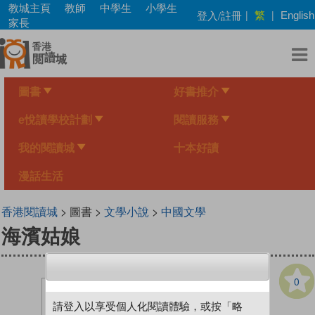
Skip
教城主頁
教師
中學生
小學生
繁
登入/註冊
|
|
English
to
家長
main
content
圖書
好書推介
e悅讀學校計劃
閱讀服務
我的閱讀城
十本好讀
漫話生活
香港閱讀城
> 圖書 >
文學小說
>
中國文學
海濱姑娘
0
請登入以享受個人化閱讀體驗，或按「略