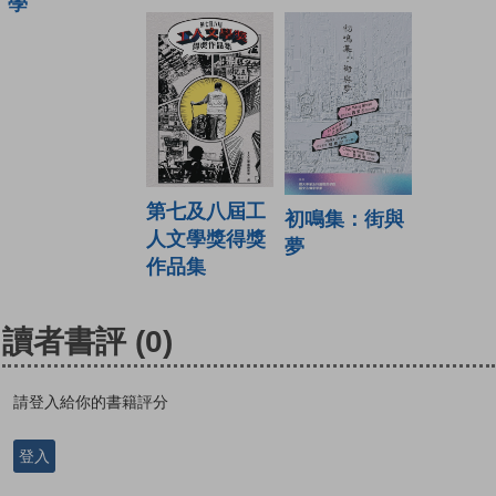
學
第七及八屆工
初鳴集：街與
人文學獎得獎
夢
作品集
讀者書評
(0)
請登入給你的書籍評分
登入