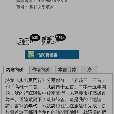
國際書號：
9789887575818
叢書：
鴨仔文學叢書
試閲
加入閱讀紀錄
借閱實體書
內容簡介
作者簡介
本書目錄
序
詩集《步出夏門行》分兩部分：「嘉義三十三首」
和「高雄十二首」，凡詩四十五首。二零一五年開
始，我的行踪漸集中於南臺灣，以嘉義市和高雄市
為主。遂陸續寫下了這些詩篇。這是我的「地誌
詩」書寫的年代。地誌詩也往往在旅途中完成，是
故每首詩下都附有創作的時間和地點，就這樣的把