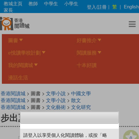
Skip
教城主頁
教師
中學生
小學生
繁
登入/註冊
|
|
English
to
家長
main
content
圖書
好書推介
e悅讀學校計劃
閱讀服務
我的閱讀城
十本好讀
漫話生活
香港閱讀城
> 圖書 >
文學小說
>
中國文學
香港閱讀城
> 圖書 >
文學小說
>
散文
香港閱讀城
> 圖書 >
文化藝術
>
文化研究
步出夏門行
請登入以享受個人化閱讀體驗，或按「略
0