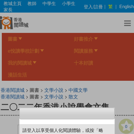
Skip
教城主頁
教師
中學生
小學生
繁
登入/註冊
|
|
English
to
家長
main
content
圖書
好書推介
e悅讀學校計劃
閱讀服務
我的閱讀城
十本好讀
漫話生活
香港閱讀城
> 圖書 >
文學小說
>
中國文學
香港閱讀城
> 圖書 >
文學小說
>
散文
二〇二二年香港小說學會文集
0
請登入以享受個人化閱讀體驗，或按「略