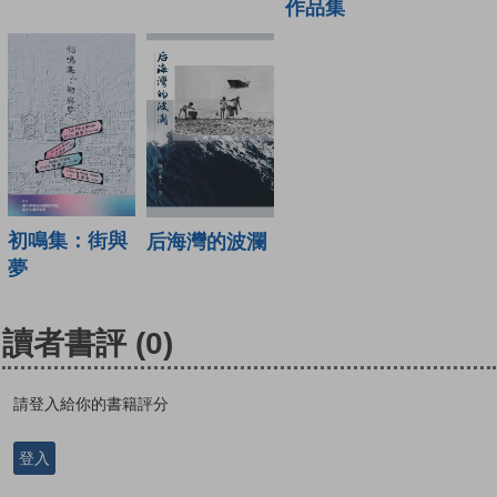
作品集
初鳴集：街與
后海灣的波瀾
夢
讀者書評
(0)
請登入給你的書籍評分
登入