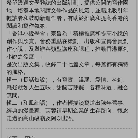
希望透過文學雜誌的出版計劃，提供公開的寫作園
地，培養本地閱讀文學作品的風氣，並藉此吸引年
輕讀者和鼓勵新進作者，有助於推廣和提高香港的
閱讀和寫作氣氛。
「香港小說學會」宗旨為「積極推廣和提高小說的
創作與欣賞。會務重點在策劃、出版和宣傳會員創
作小說，及舉辦各類型講座和課程，推動香港原創
小說之發展。」
是次出版文集，收錄二十七篇文章，每篇都有獨特
的風格。
輯一（長話短說），有寫實、溫馨、愛情、科幻、
懸疑就如人生五味，甜酸苦辣鹹，各種味道，融合
無間。
輯二（和風細語），作者輕描淡寫道出陳年舊事、
經典的漫畫家、芙蓉鎮早期企業的生存路向、懷念
走過的高山峻嶺及阿Q世語。