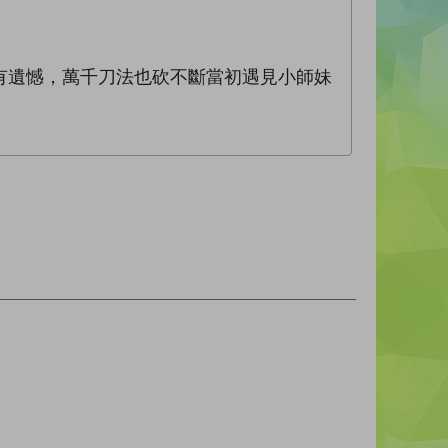
有遺憾，萬千刀法也砍不斷當初遇見小師妹