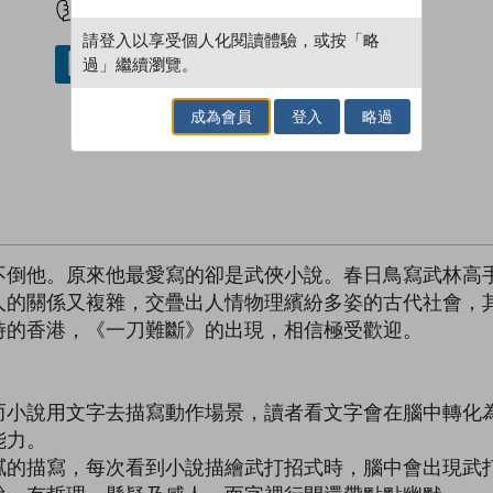
請登入以享受個人化閱讀體驗，或按「略
過」繼續瀏覽。
借閱實體書
成為會員
登入
略過
不倒他。原來他最愛寫的卻是武俠小說。春日鳥寫武林高
人的關係又複雜，交疊出人情物理繽紛多姿的古代社會，
時的香港，《一刀難斷》的出現，相信極受歡迎。
而小說用文字去描寫動作場景，讀者看文字會在腦中轉化
能力。
膩的描寫，每次看到小說描繪武打招式時，腦中會出現武