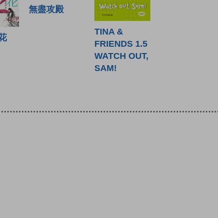
無盡攻殿
TINA &
花
FRIENDS 1.5
WATCH OUT,
SAM!