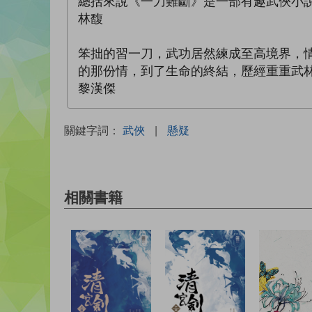
總括來說《一刀難斷》是一部有趣武俠小
林馥
笨拙的習一刀，武功居然練成至高境界，
的那份情，到了生命的終結，歷經重重武
黎漢傑
關鍵字詞：
武俠
|
懸疑
相關書籍