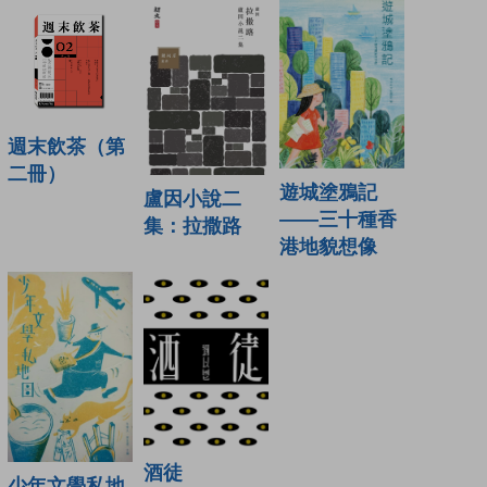
週末飲茶（第
二冊）
遊城塗鴉記
盧因小說二
——三十種香
集：拉撒路
港地貌想像
酒徒
少年文學私地