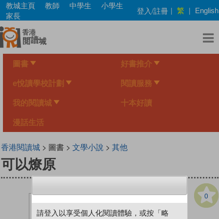
Skip
教城主頁
教師
中學生
小學生
繁
登入/註冊
|
|
English
to
家長
main
content
圖書
好書推介
e悅讀學校計劃
閱讀服務
我的閱讀城
十本好讀
漫話生活
香港閱讀城
> 圖書 >
文學小說
>
其他
可以燎原
0
請登入以享受個人化閱讀體驗，或按「略