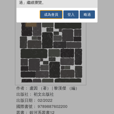
過」繼續瀏覽。
成為會員
登入
略過
作者：
盧因 （著）
|
黎漢傑 （編）
出版社：
初文出版社
出版日期：
02/2022
國際書號：
9789887602200
叢書：
銀河系叢書12