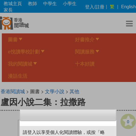
Skip
教城主頁
教師
中學生
小學生
繁
登入/註冊
|
|
English
to
家長
main
content
圖書
好書推介
e悅讀學校計劃
閱讀服務
我的閱讀城
十本好讀
漫話生活
香港閱讀城
> 圖書 >
文學小說
>
其他
盧因小說二集：拉撒路
0
請登入以享受個人化閱讀體驗，或按「略