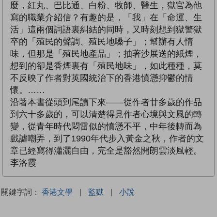
麼，紅丸、巴比通、白粉、牧師、醫生，獄官為他
寫的職業介紹信？有趣的是，「我」在「命運、生
活」這兩個詞語裏糾結的同時，又時刻想到獄警獄
卒的「殖民的聲調、殖民地嗓子」；幫辦有人情
味，但那是「殖民地產品」；抽著沙展送的紙煙，
想到的卻是香煙裏有「殖民地味」，如此種種，莫
不反映了作者對英國統治下的香港憤懣抑鬱的情
懷。……
沿著本書從頭到尾讀下來——從作者廿多歲的作品
到六十多歲的，可以清楚得見作者心境與文風的轉
變，從青年時代悶雷似的憤懣不平，中年後轉而為
戲謔嘲弄，到了1990年代步入黃金之秋，作者的文
章已經寫得瀟灑自由，完全是豁然開朗雲淡風輕。
李洛霞
關鍵字詞：
香港文學
|
監獄
|
小說