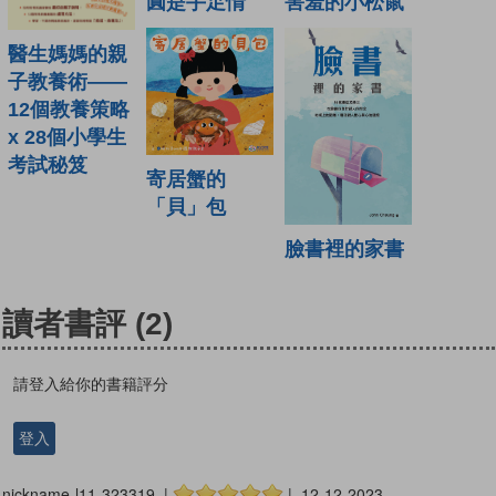
圓是手足情
害羞的小松鼠
醫生媽媽的親
子教養術——
12個教養策略
x 28個小學生
考試秘笈
寄居蟹的
「貝」包
臉書裡的家書
讀者書評
(2)
請登入給你的書籍評分
登入
nickname-l11-323319 |
| 12-12-2023