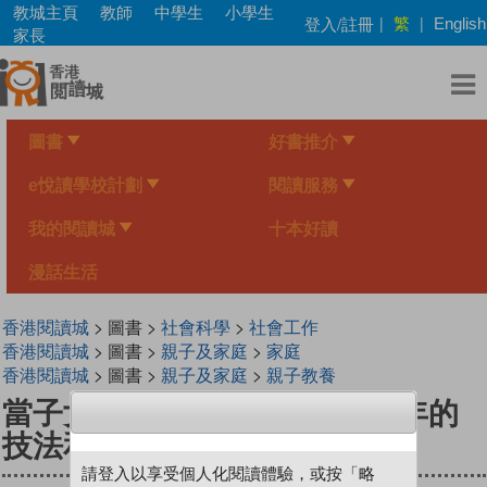
Skip
教城主頁
教師
中學生
小學生
繁
登入/註冊
|
|
English
to
家長
main
content
圖書
好書推介
e悅讀學校計劃
閱讀服務
我的閱讀城
十本好讀
漫話生活
香港閱讀城
> 圖書 >
社會科學
>
社會工作
香港閱讀城
> 圖書 >
親子及家庭
>
家庭
香港閱讀城
> 圖書 >
親子及家庭
>
親子教養
當子女機不離手——教養青少年的
技法和心法 (增訂版)
請登入以享受個人化閱讀體驗，或按「略