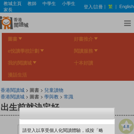
Skip
教城主頁
教師
中學生
小學生
繁
登入/註冊
|
|
English
to
家長
main
content
圖書
好書推介
e悅讀學校計劃
閱讀服務
我的閱讀城
十本好讀
漫話生活
香港閱讀城
> 圖書 >
兒童讀物
香港閱讀城
> 圖書 >
學與教
>
常識
出生前就決定好
4.8
請登入以享受個人化閱讀體驗，或按「略