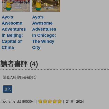
Ayo's
Ayo's
Awesome
Awesome
Adventures
Adventures
in Beijing:
in Chicago:
Capital of
The Windy
China
City
讀者書評
(4)
請登入給你的書籍評分
登入
nickname-vkt-805354 |
| 21-01-2024